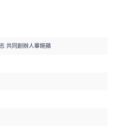
忠志 共同創辦人畢婉蘋